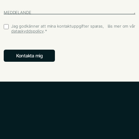
MEDDELANDE
Jag godkänner att mina kontaktuppgifter sparas, läs mer om vår
Godkännande
*
dataskyddspolicy
.
*
Kontakta mig