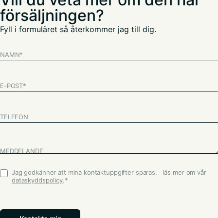
försäljningen?
Fyll i formuläret så återkommer jag till dig.
NAMN
*
E-POST
*
TELEFON
MEDDELANDE
Jag godkänner att mina kontaktuppgifter sparas, läs mer om vår
Godkännande
*
dataskyddspolicy
.
*