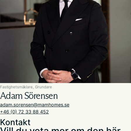
Fastighetsmäklare, Grundare
Adam Sörensen
adam.sorensen@mamhomes.se
+46 (0) 72 33 88 452
Kontakt
Vill du veta mer om den här