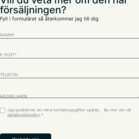
försäljningen?
Fyll i formuläret så återkommer jag till dig.
NAMN
*
E-POST
*
TELEFON
MEDDELANDE
Jag godkänner att mina kontaktuppgifter sparas, läs mer om vår
Godkännande
*
dataskyddspolicy
.
*