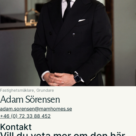
Fastighetsmäklare, Grundare
Adam Sörensen
adam.sorensen@mamhomes.se
+46 (0) 72 33 88 452
Kontakt
Vill du veta mer om den här