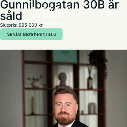
Gunnilbogatan 30B är
såld
Slutpris: 995 000 kr
Se våra andra hem till salu