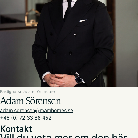
Fastighetsmäklare, Grundare
Adam Sörensen
adam.sorensen@mamhomes.se
+46 (0) 72 33 88 452
Kontakt
Vill du veta mer om den här