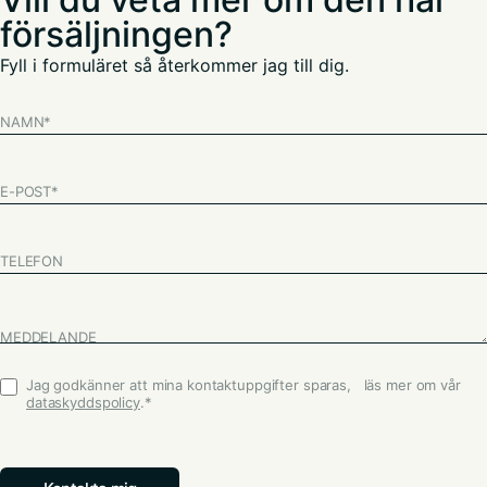
försäljningen?
Fyll i formuläret så återkommer jag till dig.
NAMN
*
E-POST
*
TELEFON
MEDDELANDE
Jag godkänner att mina kontaktuppgifter sparas, läs mer om vår
Godkännande
*
dataskyddspolicy
.
*