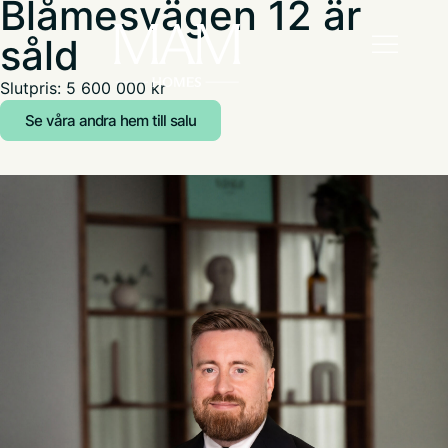
Blåmesvägen 12 är
såld
Slutpris: 5 600 000 kr
Se våra andra hem till salu