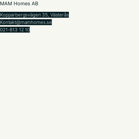
MAM Homes AB
Kopparbergsvägen 35, Västerås
Kontakt@mamhomes.se
021-813 12 10