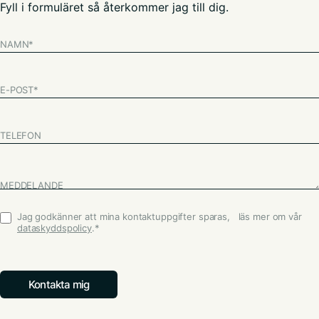
Fyll i formuläret så återkommer jag till dig.
NAMN
*
E-POST
*
TELEFON
MEDDELANDE
Jag godkänner att mina kontaktuppgifter sparas, läs mer om vår
Godkännande
*
dataskyddspolicy
.
*
Kontakta mig