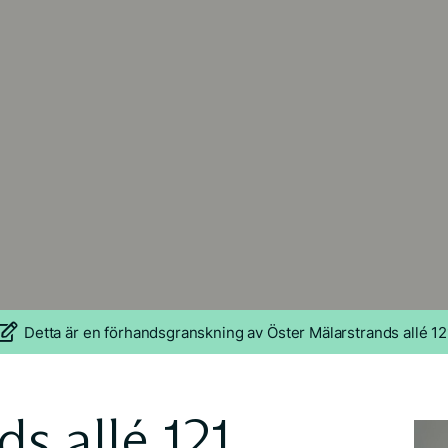
Detta är en förhandsgranskning av Öster Mälarstrands allé 12
s allé 121