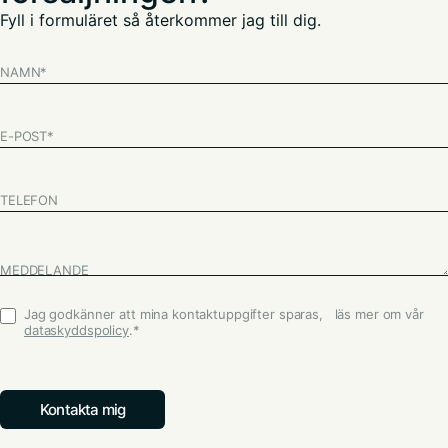
Fyll i formuläret så återkommer jag till dig.
NAMN
*
E-POST
*
TELEFON
MEDDELANDE
Jag godkänner att mina kontaktuppgifter sparas, läs mer om vår
Godkännande
*
dataskyddspolicy
.
*
Kontakta mig