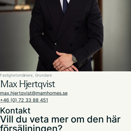
Fastighetsmäklare, Grundare
Max Hjertqvist
max.hjertqvist@mamhomes.se
+46 (0) 72 33 88 451
Kontakt
Vill du veta mer om den här
försäljningen?