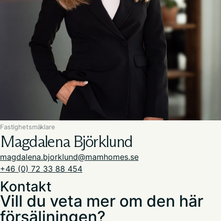
Fastighetsmäklare
​Magdalena Björklund
magdalena.bjorklund@mamhomes.se
+46 (0) 72 33 88 454
Kontakt
Vill du veta mer om den här
försäljningen?