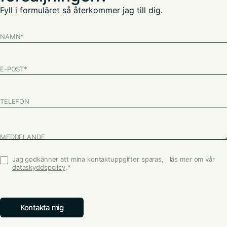
Fyll i formuläret så återkommer jag till dig.
NAMN
*
E-POST
*
TELEFON
MEDDELANDE
Jag godkänner att mina kontaktuppgifter sparas, läs mer om vår
Godkännande
*
dataskyddspolicy
.
*
Kontakta mig