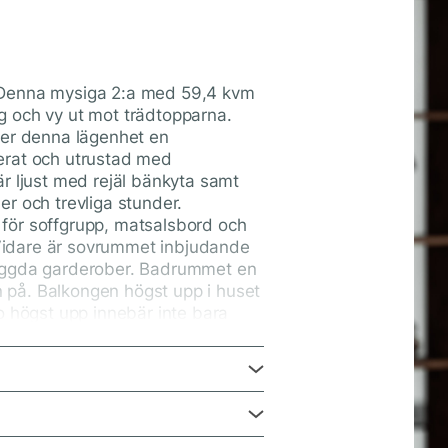
 Denna mysiga 2:a med 59,4 kvm
g och vy ut mot trädtopparna.
der denna lägenhet en
erat och utrustad med
r ljust med rejäl bänkyta samt
r och trevliga stunder.
för soffgrupp, matsalsbord och
. Vidare är sovrummet inbjudande
byggda garderober. Badrummet en
en på. Balkongen högst upp i huset
o högst upp innebär inte bara
om ger något positivt till
aberg blir detta ett hem att
 vackra promenadstråk och