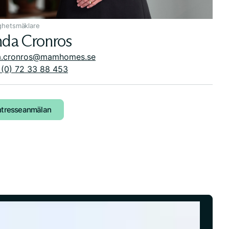
ghetsmäklare
nda Cronros
da.cronros@mamhomes.se
(0) 72 33 88 453
ntresseanmälan