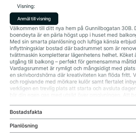
Visning:
Anmäl till visning
Välkommen till ditt nya hem på Gunnilbogatan 30B.
boendeyta är en pärla högst upp i huset med balkon
Med sin smarta planlösning och luftiga känsla erbju
inflyttningsklar bostad där badrummet som är renov
tvättmaskin kompletterar lägenhetens helhet. Köket ä
utgång till balkong – perfekt för gemensamma måltide
Vardagsrummet är rymligt och mångsidigt med plats 
en skrivbordshörna där kreativiteten kan flöda fritt
och rogivande med mörkare kulör samt flertalet in
verkligen en trevlig plats att starta och avsluta dag
blir din egen oas med utsikt över omgivningen. Att b
tystnad och insynsskydd, utan även ett lugn och ljus s
bostaden.
Bostadsfakta
Belägen i det eftertraktade och trygga området Malm
Planlösning
trivas i. Här får du närhet till bra kommunikationer,