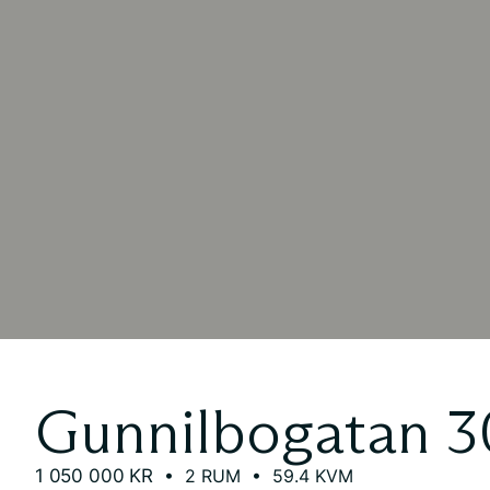
Gunnilbogatan 
1 050 000 KR
• 2 RUM
• 59.4 KVM