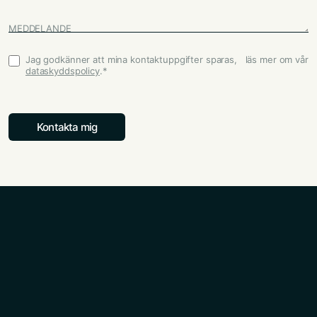
MEDDELANDE
Jag godkänner att mina kontaktuppgifter sparas, läs mer om vår
Godkännande
*
dataskyddspolicy
.
*
Kontakta mig