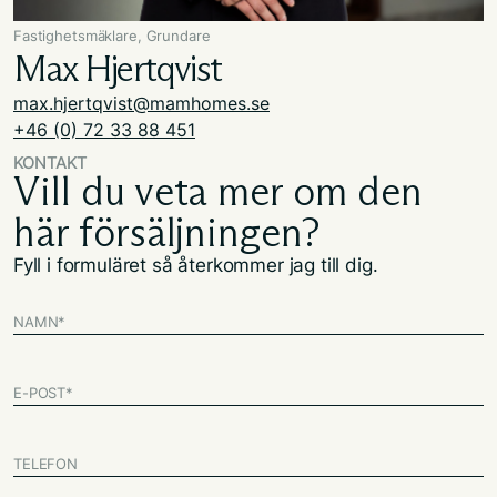
Fastighetsmäklare, Grundare
Max Hjertqvist
max.hjertqvist@mamhomes.se
+46 (0) 72 33 88 451
KONTAKT
Vill du veta mer om den
här försäljningen?
Fyll i formuläret så återkommer jag till dig.
NAMN
*
E-POST
*
TELEFON