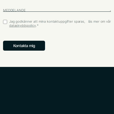
MEDDELANDE
Jag godkänner att mina kontaktuppgifter sparas, läs mer om vår
Godkännande
*
dataskyddspolicy
.
*
Kontakta mig