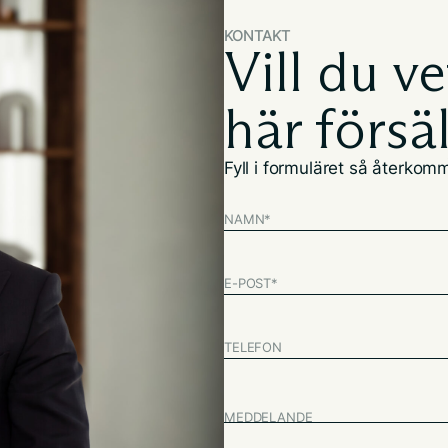
KONTAKT
Vill du v
här försä
Fyll i formuläret så återkomme
NAMN
*
E-POST
*
TELEFON
MEDDELANDE