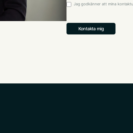
Jag godkänner att mina kontakt
Godkännande
*
Kontakta mig