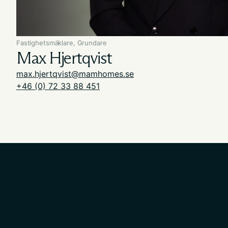
Fastighetsmäklare, Grundare
Max Hjertqvist
max.hjertqvist@mamhomes.se
+46 (0) 72 33 88 451