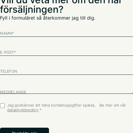
försäljningen?
Fyll i formuläret så återkommer jag till dig.
NAMN
*
E-POST
*
TELEFON
MEDDELANDE
Jag godkänner att mina kontaktuppgifter sparas, läs mer om vår
Godkännande
*
dataskyddspolicy
.
*