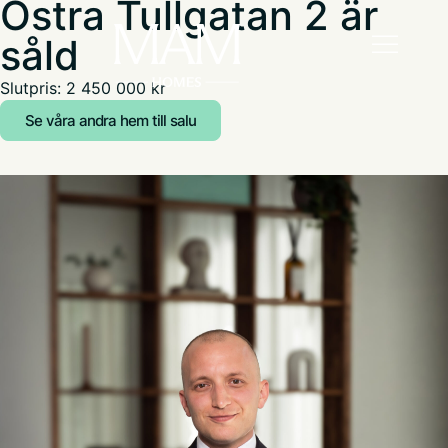
Östra Tullgatan 2 är
såld
Slutpris: 2 450 000 kr
Se våra andra hem till salu