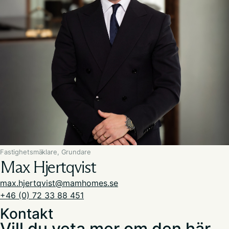
Fastighetsmäklare, Grundare
Max Hjertqvist
max.hjertqvist@mamhomes.se
+46 (0) 72 33 88 451
Kontakt
Vill du veta mer om den här