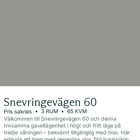
Snevringevägen 60
• 3 RUM
• 65 KVM
Pris saknas
Välkommen till Snevringevägen 60 och denna
trivsamma gavellägenhet i högt och fritt läge på
tredje våningen – bekvämt tillgänglig med hiss. Här
erbjuds ett hem med generösa ytor, fint ljusinsläpp