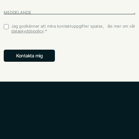
MEDDELANDE
Jag godkänner att mina kontaktuppgifter sparas, läs mer om vår
Godkännande
*
dataskyddspolicy
.
*
Kontakta mig