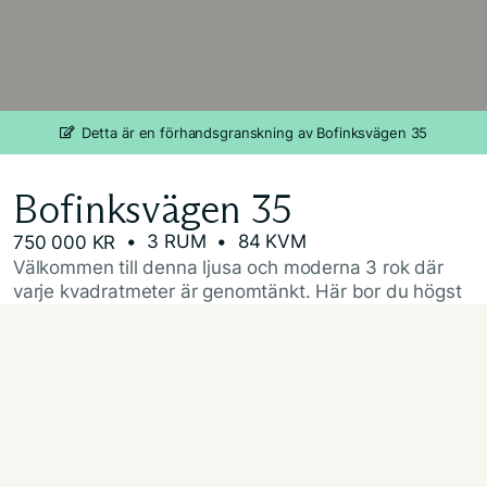
Detta är en förhandsgranskning av Bofinksvägen 35
Bofinksvägen 35
• 3 RUM
• 84 KVM
750 000 KR
Välkommen till denna ljusa och moderna 3 rok där
varje kvadratmeter är genomtänkt. Här bor du högst
upp i huset, utan grannar ovanför – ett insynsskyddat
boende med ljusinsläpp från två väderstreck och
utan ljud från grannar ovanför.
Den välplanerade bostaden erbjuder två stora
sovrum, varav det ena har utgång till en inglasad
balkong med fantastiskt solläge – en perfekt plats för