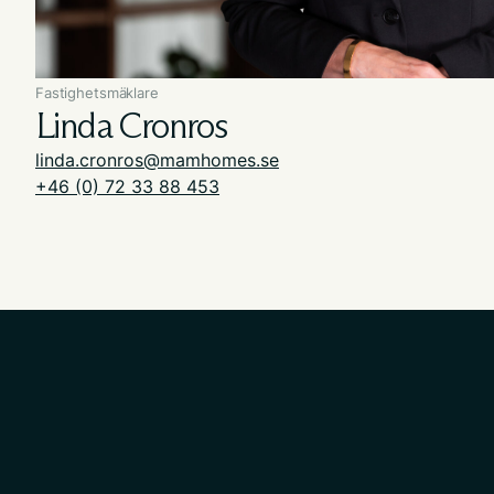
Fastighetsmäklare
Linda Cronros
linda.cronros@mamhomes.se
+46 (0) 72 33 88 453