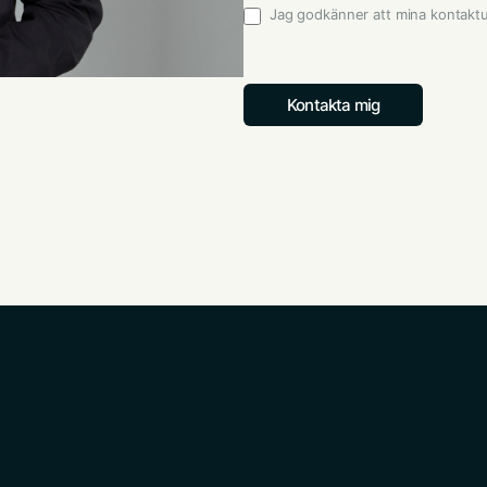
Jag godkänner att mina kontakt
Godkännande
*
Kontakta mig