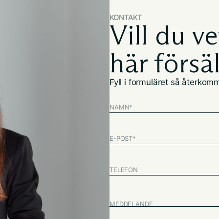
KONTAKT
Vill du v
här försä
Fyll i formuläret så återkomme
NAMN
*
E-POST
*
TELEFON
MEDDELANDE