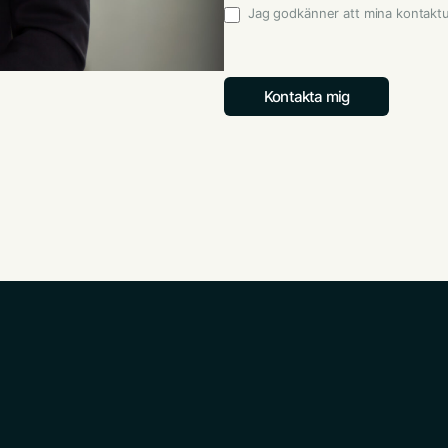
Jag godkänner att mina kontakt
Godkännande
*
Kontakta mig