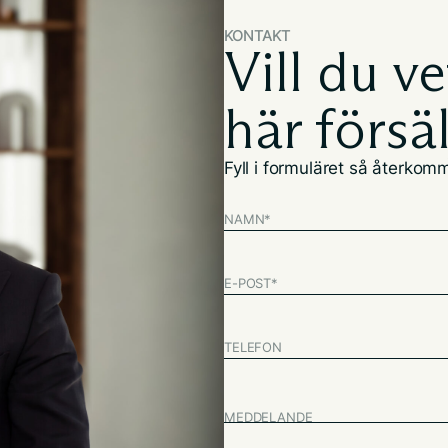
KONTAKT
Vill du v
här försä
Fyll i formuläret så återkomme
NAMN
*
E-POST
*
TELEFON
MEDDELANDE