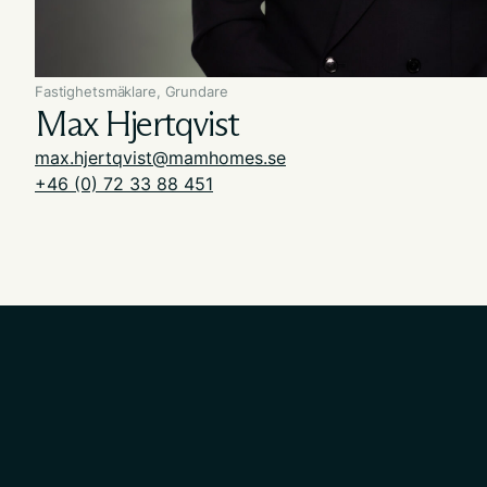
Fastighetsmäklare, Grundare
Max Hjertqvist
max.hjertqvist@mamhomes.se
+46 (0) 72 33 88 451