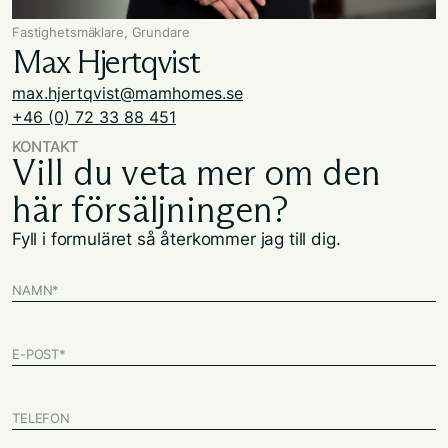
Fastighetsmäklare, Grundare
Max Hjertqvist
max.hjertqvist@mamhomes.se
+46 (0) 72 33 88 451
KONTAKT
Vill du veta mer om den
här försäljningen?
Fyll i formuläret så återkommer jag till dig.
NAMN
*
E-POST
*
TELEFON