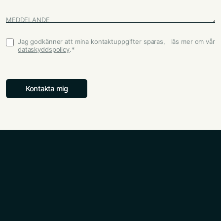
MEDDELANDE
Jag godkänner att mina kontaktuppgifter sparas, läs mer om vår
Godkännande
*
dataskyddspolicy
.
*
Kontakta mig