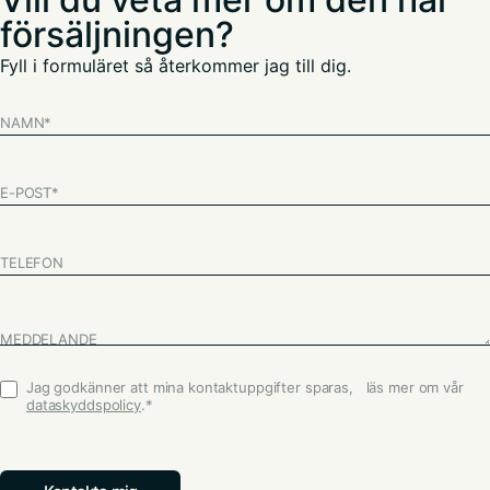
försäljningen?
Fyll i formuläret så återkommer jag till dig.
NAMN
*
E-POST
*
TELEFON
MEDDELANDE
Jag godkänner att mina kontaktuppgifter sparas, läs mer om vår
Godkännande
*
dataskyddspolicy
.
*