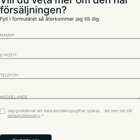
försäljningen?
Fyll i formuläret så återkommer jag till dig.
NAMN
*
E-POST
*
TELEFON
MEDDELANDE
Jag godkänner att mina kontaktuppgifter sparas, läs mer om vår
Godkännande
*
dataskyddspolicy
.
*