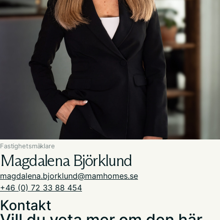
Fastighetsmäklare
​Magdalena Björklund
magdalena.bjorklund@mamhomes.se
+46 (0) 72 33 88 454
Kontakt
Vill du veta mer om den här