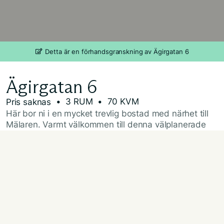
Detta är en förhandsgranskning av Ägirgatan 6
Ägirgatan 6
• 3 RUM
• 70 KVM
Pris saknas
Här bor ni i en mycket trevlig bostad med närhet till
Mälaren. Varmt välkommen till denna välplanerade
3:a om 70 kvm med underbar balkong. Bostaden är
ytterst väldisponerad där varje kvadratmeter nyttjas
på absolut bästa sätt med en trevlig social öppen
planlösning mellan kök och vardagsrum som rymmer
såväl soffgrupp som matplats. Tack vare gavelläget i
fastigheten tillsammans med många fönster är
ljusinsläppet väldigt generöst. Lägenheten
karaktäriseras av genomgående parkettgolv samt
väggar i ljusa kulörer. Här har man varit mycket rädd