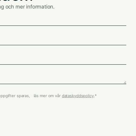
ing och mer information.
uppgifter sparas, läs mer om vår
dataskyddspolicy
.
*