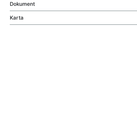
Dokument
Din historia börjar här.
Karta