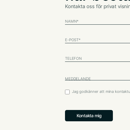
Kontakta oss för privat visn
NAMN
*
E-POST
*
TELEFON
MEDDELANDE
Jag godkänner att mina kontakt
Godkännande
*
Kontakta mig