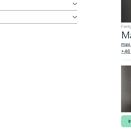
Fasti
Ma
max
+46 
I