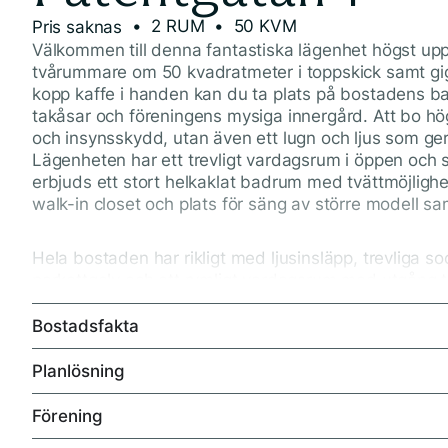
• 2 RUM
• 50 KVM
Pris saknas
Välkommen till denna fantastiska lägenhet högst upp
tvårummare om 50 kvadratmeter i toppskick samt gi
kopp kaffe i handen kan du ta plats på bostadens ba
takåsar och föreningens mysiga innergård. Att bo hö
och insynsskydd, utan även ett lugn och ljus som ger 
Lägenheten har ett trevligt vardagsrum i öppen och so
erbjuds ett stort helkaklat badrum med tvättmöjligh
walk-in closet och plats för säng av större modell s
Hela bostaden har rikligt med ljusinsläpp, trevliga 
parkettgolv och ett rymligt vardagsrum med utgång t
generös tilltagen balkong som du kan njuta av från tidi
Bostadsfakta
På Gideonsberg är det lätt att trivas. Här bor du i lu
Planlösning
matbutik, busshållplats, grönområden, goda kommu
access till E18 för den som pendlar och promenadavstån
Förening
både tv och bredband!