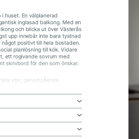
 i huset. En välplanerad
gantisk inglasad balkong. Med en
lkong och blicka ut över Västerås
gst upp innebär inte bara tystnad
något positivt till hela bostaden.
cial planlösning till kök. Vidare
et, ett rogivande sovrum med
amt skrivbord för den som önskar.
sociala ytor, genomgående
ill lägenhetens höjdpunkt – en
g vår till sen höst.
gna kvarter ett stenkast från
nikationsmöjligheter med snabb
d till city. I avgiften ingår