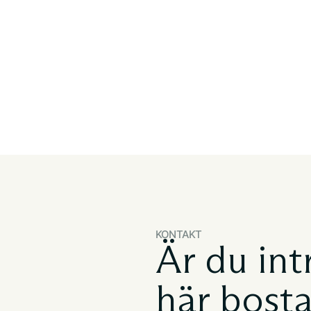
KONTAKT
Är du int
här bost