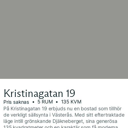
Kristinagatan 19
• 5 RUM
• 135 KVM
Pris saknas
På Kristinagatan 19 erbjuds nu en bostad som tillhör
de verkligt sällsynta i Västerås. Med sitt eftertraktade
läge intill grönskande Djäkneberget, sina generösa
135 kvadratmeter och en karaktär som få moderna