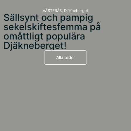
VÄSTERÅS,
Djäkneberget
Sällsynt och pampig
sekelskiftesfemma på
omåttligt populära
Djäkneberget!
Alla bilder