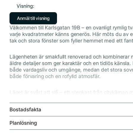
Visning:
Anmäl till visning
Välkommen till Karlsgatan 19B – en ovanligt rymlig
varje kvadratmeter känns generös. Här möts du av e
tak och stora fönster som fyller hemmet med ett fanta
Lägenheten är smakfullt renoverad och kombinerar
äldre detaljer som ger karaktär och en tidlös känsla. D
både vardagsliv och umgänge, medan det stora sovr
både förvaring och en rofylld atmosfär.
Läget är svårt att slå – ett stenkast från citykärnan 
shopping och kommunikationer inom bekvämt gångav
tillräckligt avskilt för att kunna njuta av ett lugnt och
Bostadsfakta
Som pricken över i är detta en välskött och stabil för
Planlösning
ett bekymmersfritt boende under många år framöver