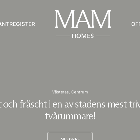
ANTREGISTER
OF
Västerås,
Centrum
t och fräscht i en av stadens mest t
tvårummare!
Alla bilder