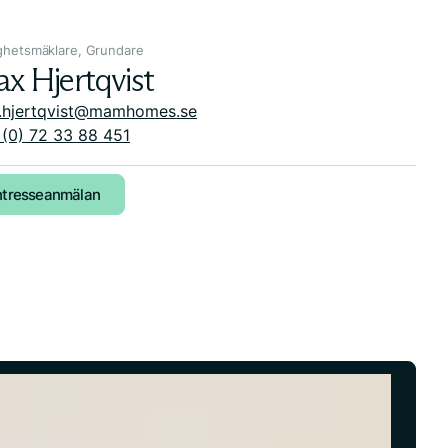
ghetsmäklare, Grundare
x Hjertqvist
.hjertqvist@mamhomes.se
(0) 72 33 88 451
ntresseanmälan