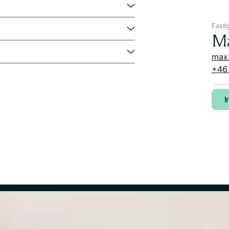
Fasti
Ma
max
+46 
I