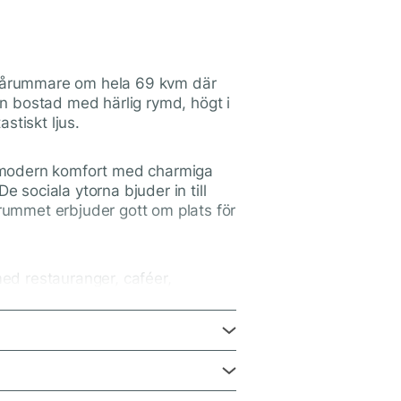
 tvårummare om hela 69 kvm där
n bostad med härlig rymd, högt i
stiskt ljus.
 modern komfort med charmiga
e sociala ytorna bjuder in till
ummet erbjuder gott om plats för
med restauranger, caféer,
stånd. Samtidigt bor du
 trivsamt kvarter.
ening, vilket skapar trygghet och
.