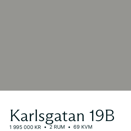
Karlsgatan 19B
• 2 RUM
• 69 KVM
1 995 000 KR