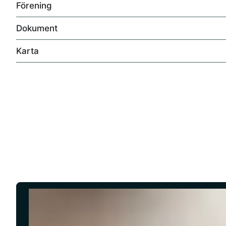
Förening
Ett hem som verkligen måste upplevas på plats.
Dokument
Din historia börjar här.
Karta